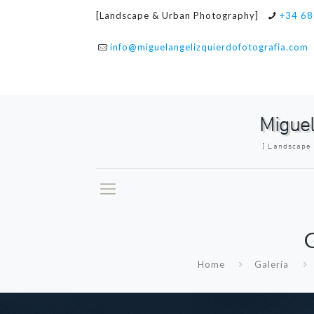
[Landscape & Urban Photography]
+34 68
info@miguelangelizquierdofotografia.com
Miguel
[ Landscape
G
Home
Galería