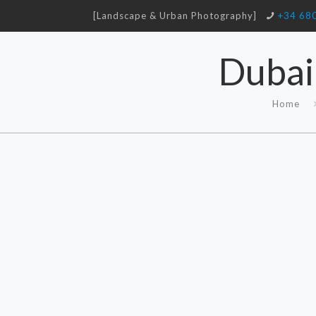
[Landscape & Urban Photography]
+34 68
Dubai
Home